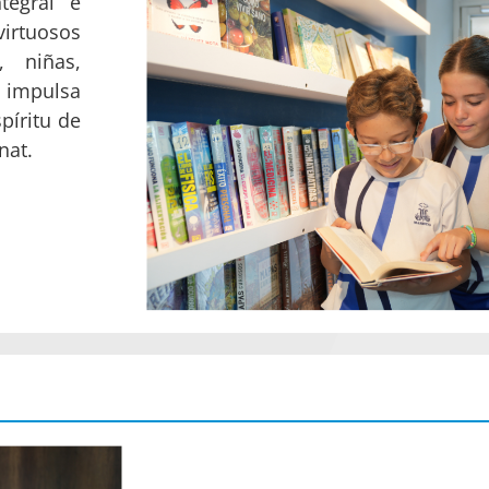
tegral e
virtuosos
, niñas,
 impulsa
spíritu de
nat.