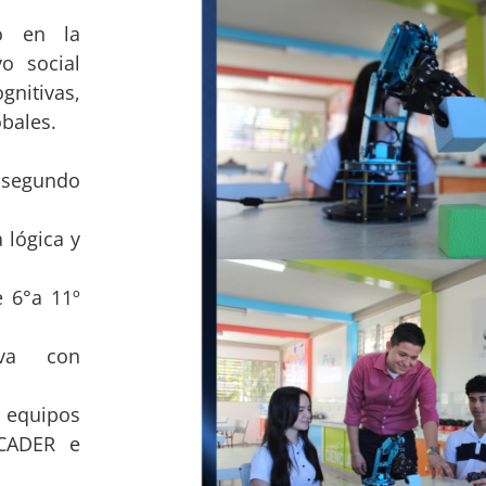
do en la
o social
gnitivas,
bales.
 segundo
 lógica y
 6°a 11º
iva con
 equipos
ICADER e