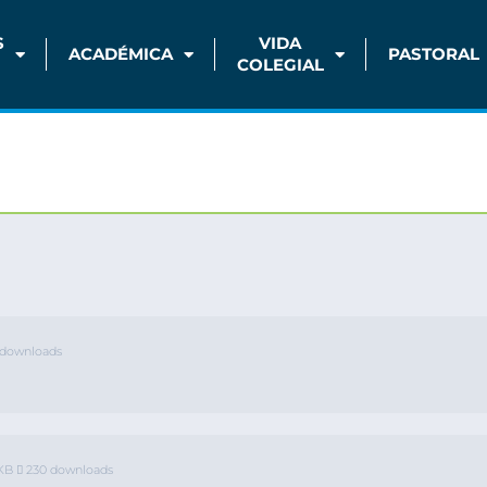
S
VIDA
ACADÉMICA
PASTORAL
COLEGIAL
downloads
 KB
230 downloads