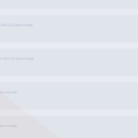
5 KB
53 downloads
66 KB
62 downloads
downloads
downloads