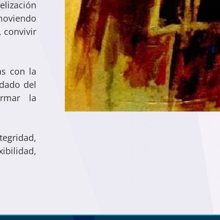
lización
omoviendo
, convivir
s con la
uidado del
rmar la
tegridad,
ibilidad,