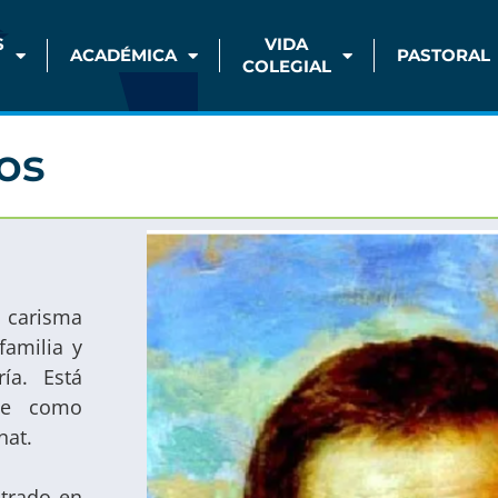
S
VIDA
ACADÉMICA
PASTORAL
COLEGIAL
cos
l carisma
familia y
ía. Está
ne como
nat.
trado en