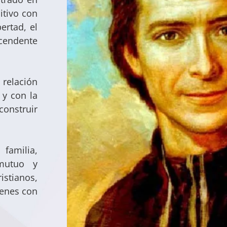
itivo con
ertad, el
scendente
relación
 y con la
construir
familia,
mutuo y
tianos,
venes con