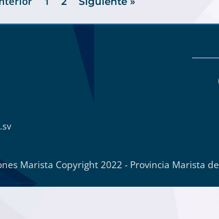
nterior
1
2
Siguiente »
.sv
nes Marista Copyright 2022 - Provincia Marista d